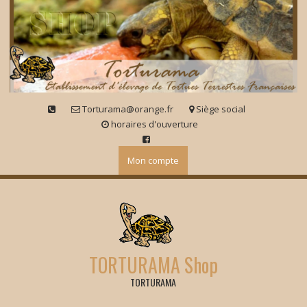
Skip
to
content
Torturama@orange.fr
Siège social
horaires d'ouverture
Mon compte
TORTURAMA Shop
TORTURAMA