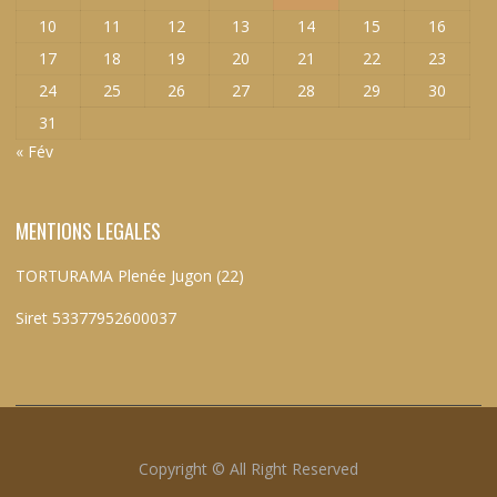
10
11
12
13
14
15
16
17
18
19
20
21
22
23
24
25
26
27
28
29
30
31
« Fév
MENTIONS LEGALES
TORTURAMA Plenée Jugon (22)
Siret 53377952600037
Copyright © All Right Reserved