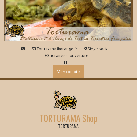
Skip
to
content
Torturama@orange.fr
Siège social
horaires d'ouverture
Mon compte
TORTURAMA Shop
TORTURAMA