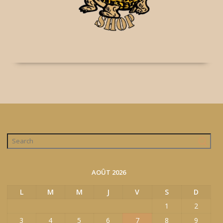
AOÛT 2026
L
M
M
J
V
S
D
1
2
3
4
5
6
7
8
9