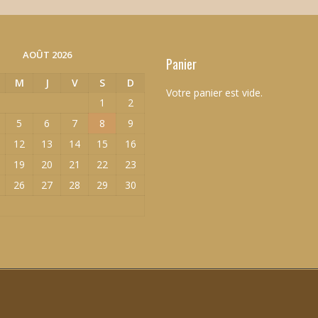
AOÛT 2026
Panier
M
J
V
S
D
Votre panier est vide.
1
2
5
6
7
8
9
12
13
14
15
16
19
20
21
22
23
26
27
28
29
30