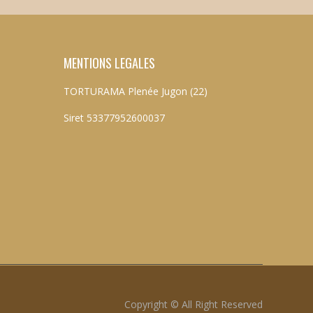
MENTIONS LEGALES
TORTURAMA Plenée Jugon (22)
Siret 53377952600037
Copyright © All Right Reserved