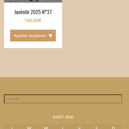
Juvénile 2025 N°37
160.00
€
Ajouter au panier
AOÛT 2026
L
M
M
J
V
S
D