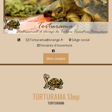
Skip
to
content
Torturama@orange.fr
Siège social
horaires d'ouverture
Mon compte
TORTURAMA Shop
TORTURAMA