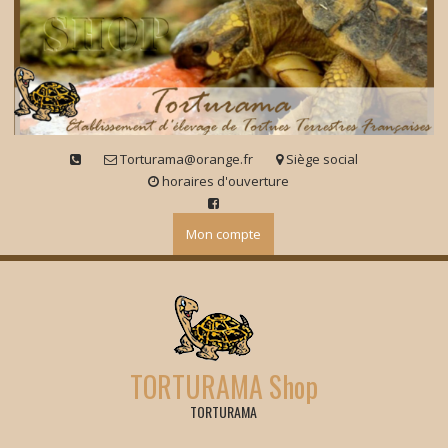
Skip
to
content
Torturama@orange.fr
Siège social
horaires d'ouverture
Mon compte
TORTURAMA Shop
TORTURAMA