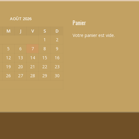
AOÛT 2026
Panier
M
J
V
S
D
Votre panier est vide.
1
2
5
6
7
8
9
12
13
14
15
16
19
20
21
22
23
26
27
28
29
30