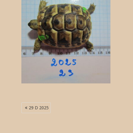
Navigation
29 D 2025
de
l’article