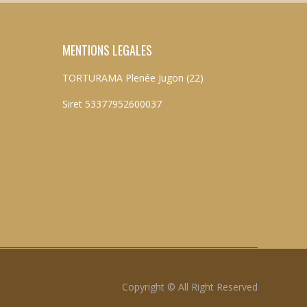
MENTIONS LEGALES
TORTURAMA Plenée Jugon (22)
Siret 53377952600037
Copyright © All Right Reserved