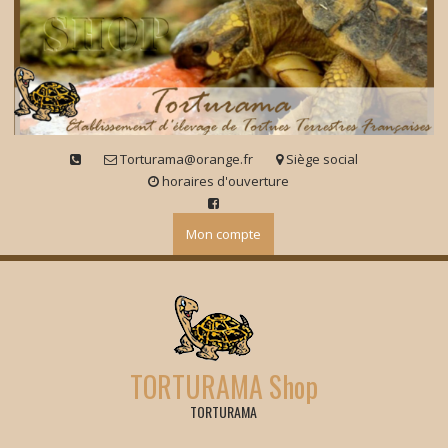
Skip
to
content
Torturama@orange.fr
Siège social
horaires d'ouverture
Mon compte
TORTURAMA Shop
TORTURAMA