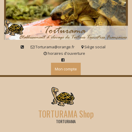
Skip
to
content
Torturama@orange.fr
Siège social
horaires d'ouverture
Mon compte
TORTURAMA Shop
TORTURAMA