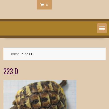
0
Home
223 D
223 D