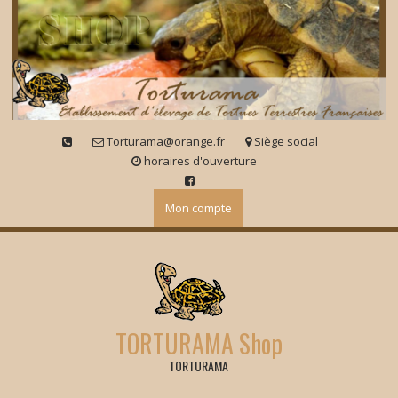
Skip
to
content
Torturama@orange.fr
Siège social
horaires d'ouverture
Mon compte
TORTURAMA Shop
TORTURAMA