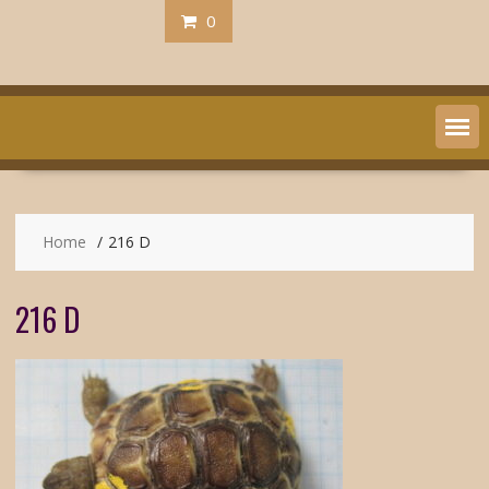
0
Home
216 D
216 D