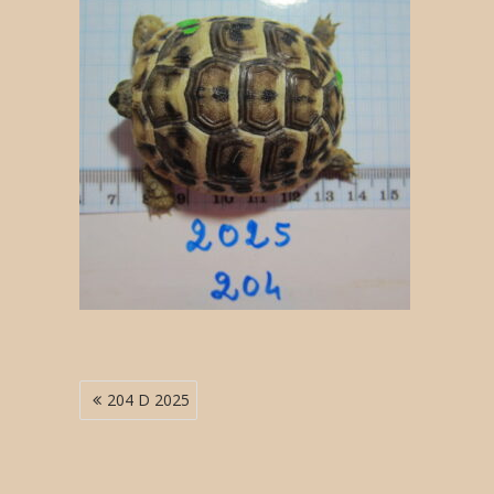
Navigation
204 D 2025
de
l’article