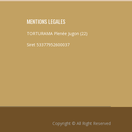
MENTIONS LEGALES
TORTURAMA Plenée Jugon (22)
Siret 53377952600037
Copyright © All Right Reserved