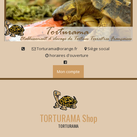
Skip
to
content
Torturama@orange.fr
Siège social
horaires d'ouverture
Mon compte
TORTURAMA Shop
TORTURAMA