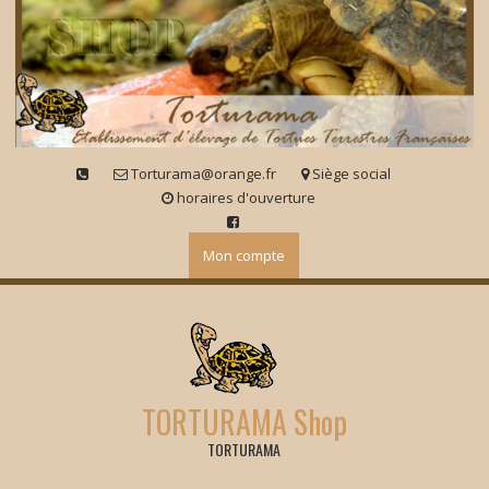
Skip
to
content
Torturama@orange.fr
Siège social
horaires d'ouverture
Mon compte
TORTURAMA Shop
TORTURAMA