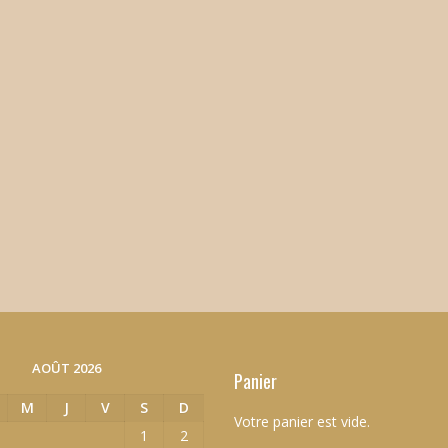
AOÛT 2026
Panier
M
J
V
S
D
Votre panier est vide.
1
2