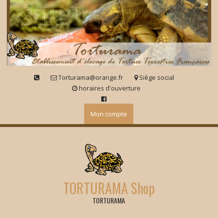
Skip
to
content
Torturama@orange.fr
Siège social
horaires d'ouverture
Mon compte
TORTURAMA Shop
TORTURAMA