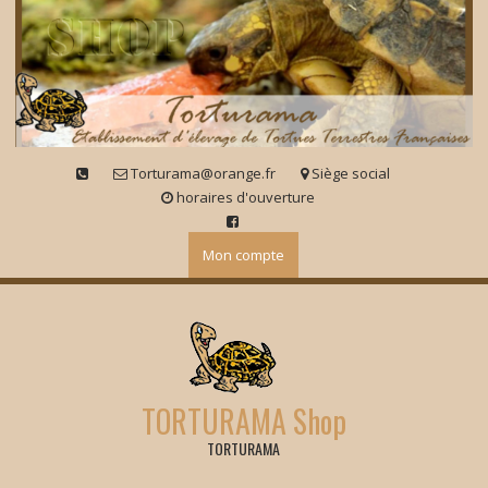
Skip
to
content
Torturama@orange.fr
Siège social
horaires d'ouverture
Mon compte
TORTURAMA Shop
TORTURAMA