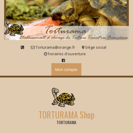
Skip
to
content
Torturama@orange.fr
Siège social
horaires d'ouverture
Mon compte
TORTURAMA Shop
TORTURAMA