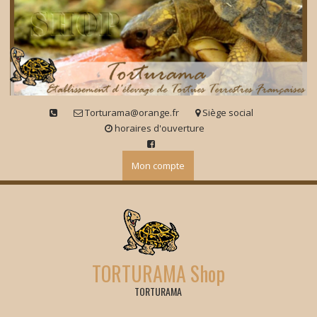
Skip
to
content
Torturama@orange.fr
Siège social
horaires d'ouverture
Mon compte
TORTURAMA Shop
TORTURAMA