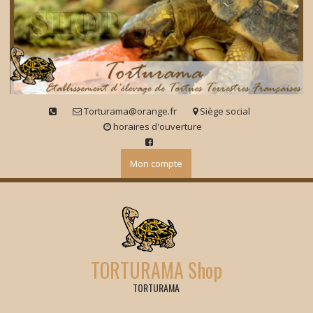
Skip
to
content
Torturama@orange.fr
Siège social
horaires d'ouverture
Mon compte
TORTURAMA Shop
TORTURAMA