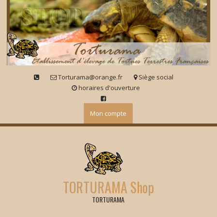
Skip
to
content
Torturama@orange.fr
Siège social
horaires d'ouverture
Mon compte
TORTURAMA Shop
TORTURAMA