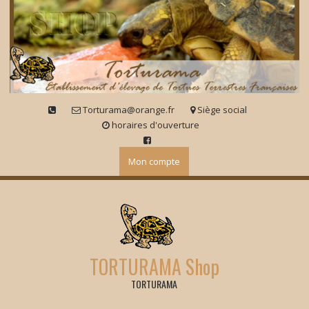
Skip
to
content
Torturama@orange.fr
Siège social
horaires d'ouverture
Mon compte
TORTURAMA Shop
TORTURAMA