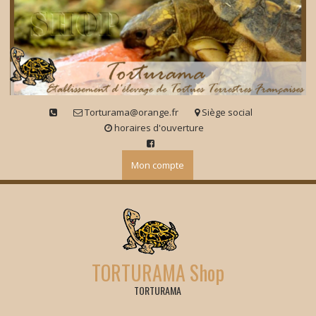
Skip
to
content
Torturama@orange.fr
Siège social
horaires d'ouverture
Mon compte
TORTURAMA Shop
TORTURAMA