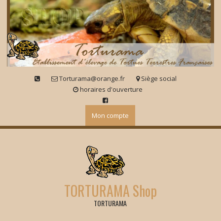
Skip
to
content
Torturama@orange.fr
Siège social
horaires d'ouverture
Mon compte
TORTURAMA Shop
TORTURAMA