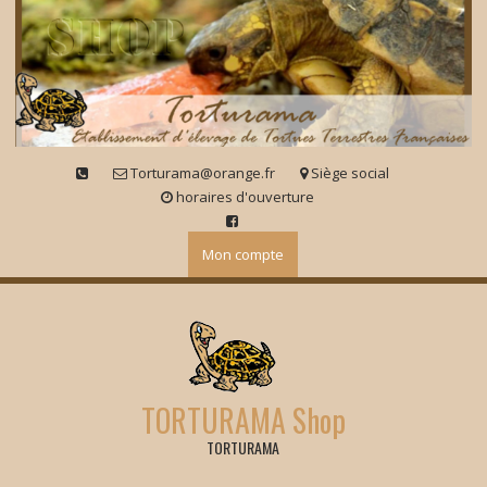
Skip
to
content
Torturama@orange.fr
Siège social
horaires d'ouverture
Mon compte
TORTURAMA Shop
TORTURAMA