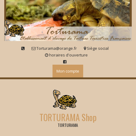
Skip
to
content
Torturama@orange.fr
Siège social
horaires d'ouverture
Mon compte
TORTURAMA Shop
TORTURAMA