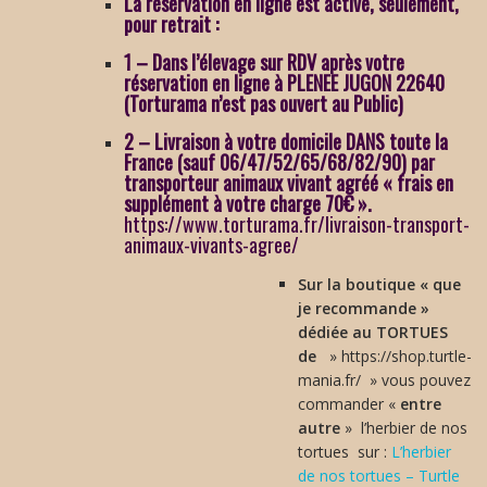
La réservation en ligne est active, seulement,
pour retrait :
1 – Dans l’élevage sur RDV après votre
réservation en ligne à PLENEE JUGON 22640
(Torturama n’est pas ouvert au Public)
2 – Livraison à votre domicile DANS toute la
France (sauf 06/47/52/65/68/82/90) par
transporteur animaux vivant agréé « frais en
supplément à votre charge 70€ ».
https://www.torturama.fr/livraison-transport-
animaux-vivants-agree/
Sur la boutique « que
je recommande »
dédiée au TORTUES
de
» https://shop.turtle-
mania.fr/ » vous pouvez
commander «
entre
autre
» l’herbier de nos
tortues sur :
L’herbier
de nos tortues – Turtle