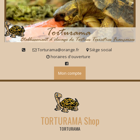
Skip
to
content
Torturama@orange.fr
Siège social
horaires d'ouverture
Mon compte
TORTURAMA Shop
TORTURAMA