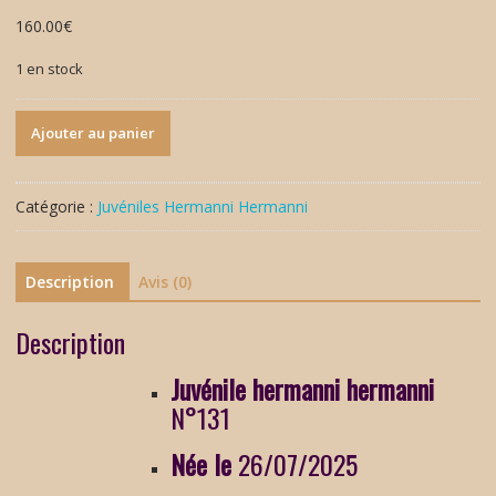
160.00
€
1 en stock
quantité
Ajouter au panier
de
Juvénile
2025
Catégorie :
Juvéniles Hermanni Hermanni
N°131
Description
Avis (0)
Description
Juvénile
hermanni hermanni
N°131
Née le
26/07/2025